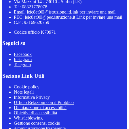
Via Mazzini 14 - 73010 - Surbo (LE)
Tel:
08321778078
Email:
leic8at00l@istruzione.it
Link per inviare una mail
PEC:
leic8at00l@pec.istruzione.it
Link per inviare una mail
C.F.: 93169620759
Codice ufficio K70971
Seguici su
Facebook
Instagram
Telegram
Sezione Link Utili
Cookie policy
Note legali
Informativa Privacy
Ufficio Relazioni con il Pubblico
Dichiarazione di accessibilità
Obiettivi di accessibilità
Whistleblowing
Gestione consensi cookie
Amministrazione trasparente