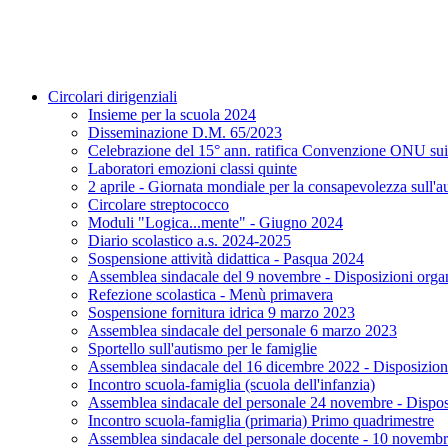
Circolari dirigenziali
Insieme per la scuola 2024
Disseminazione D.M. 65/2023
Celebrazione del 15° ann. ratifica Convenzione ONU sui di
Laboratori emozioni classi quinte
2 aprile - Giornata mondiale per la consapevolezza sull'a
Circolare streptococco
Moduli "Logica...mente" - Giugno 2024
Diario scolastico a.s. 2024-2025
Sospensione attività didattica - Pasqua 2024
Assemblea sindacale del 9 novembre - Disposizioni orga
Refezione scolastica - Menù primavera
Sospensione fornitura idrica 9 marzo 2023
Assemblea sindacale del personale 6 marzo 2023
Sportello sull'autismo per le famiglie
Assemblea sindacale del 16 dicembre 2022 - Disposizion
Incontro scuola-famiglia (scuola dell'infanzia)
Assemblea sindacale del personale 24 novembre - Dispos
Incontro scuola-famiglia (primaria) Primo quadrimestre
Assemblea sindacale del personale docente - 10 novemb