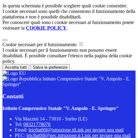
In questa schermata è possibile scegliere quali cookie consentire.
I cookie necessari sono quelli che consentono il funzionamento della
piattaforma e non è possibile disabilitarli.
Per conoscere quali sono i cookie necessari al funzionamento potete
visionare la
COOKIE POLICY
.
Cookie necessari per il funzionamento
I cookie necessari per il funzionamento non possono essere
disabilitati. È possibile consultare l'elenco nella pagina della cookie
policy.
Accetta tutti
Salva le preferenze
Istituto Comprensivo Statale "V. Ampolo - E.
Springer"
Contatti
Istituto Comprensivo Statale "V. Ampolo - E. Springer"
Via Mazzini 14 - 73010 - Surbo (LE)
Tel:
08321778078
Email:
leic8at00l@istruzione.it
Link per inviare una mail
PEC:
leic8at00l@pec.istruzione.it
Link per inviare una mail