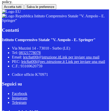
policy.
Accetta tutti
Salva le preferenze
Istituto Comprensivo Statale "V. Ampolo - E.
Springer"
Contatti
Istituto Comprensivo Statale "V. Ampolo - E. Springer"
Via Mazzini 14 - 73010 - Surbo (LE)
Tel:
08321778078
Email:
leic8at00l@istruzione.it
Link per inviare una mail
PEC:
leic8at00l@pec.istruzione.it
Link per inviare una mail
C.F.: 93169620759
Codice ufficio K70971
Seguici su
Facebook
Instagram
Telegram