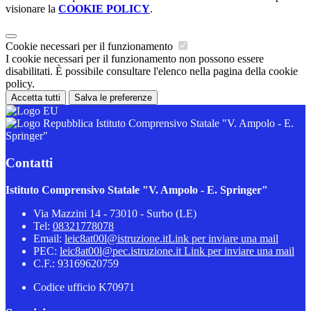
visionare la
COOKIE POLICY
.
Cookie necessari per il funzionamento
I cookie necessari per il funzionamento non possono essere
disabilitati. È possibile consultare l'elenco nella pagina della cookie
policy.
Accetta tutti
Salva le preferenze
Istituto Comprensivo Statale "V. Ampolo - E.
Springer"
Contatti
Istituto Comprensivo Statale "V. Ampolo - E. Springer"
Via Mazzini 14 - 73010 - Surbo (LE)
Tel:
08321778078
Email:
leic8at00l@istruzione.it
Link per inviare una mail
PEC:
leic8at00l@pec.istruzione.it
Link per inviare una mail
C.F.: 93169620759
Codice ufficio K70971