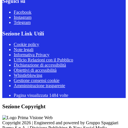
Seguici su
Facebook
Instagram
Telegram
Sezione Link Utili
Cookie policy
Note legali
Informativa Privacy
Ufficio Relazioni con il Pubblico
Dichiarazione di accessibilità
Obiettivi di accessibilità
Whistleblowing
Gestione consensi cookie
Amministrazione trasparente
Pagina visualizzata
1484
volte
Sezione Copyright
Copyright 2026 | Engineered and powered by Gruppo Spaggiari
Parma S.p.A. | Divisione Publishing & New Social Media