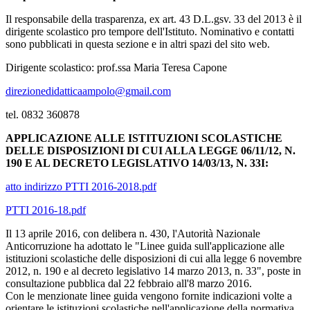
Il responsabile della trasparenza, ex art. 43 D.L.gsv. 33 del 2013 è il
dirigente scolastico pro tempore dell'Istituto. Nominativo e contatti
sono pubblicati in questa sezione e in altri spazi del sito web.
Dirigente scolastico: prof.ssa Maria Teresa Capone
direzionedidatticaampolo@gmail.com
tel. 0832 360878
APPLICAZIONE ALLE ISTITUZIONI SCOLASTICHE
DELLE DISPOSIZIONI DI CUI ALLA LEGGE 06/11/12, N.
190 E AL DECRETO LEGISLATIVO 14/03/13, N. 33I:
atto indirizzo PTTI 2016-2018.pdf
PTTI 2016-18.pdf
Il 13 aprile 2016, con delibera n. 430, l'Autorità Nazionale
Anticorruzione ha adottato le "Linee guida sull'applicazione alle
istituzioni scolastiche delle disposizioni di cui alla legge 6 novembre
2012, n. 190 e al decreto legislativo 14 marzo 2013, n. 33", poste in
consultazione pubblica dal 22 febbraio all'8 marzo 2016.
Con le menzionate linee guida vengono fornite indicazioni volte a
orientare le istituzioni scolastiche nell'applicazione della normativa