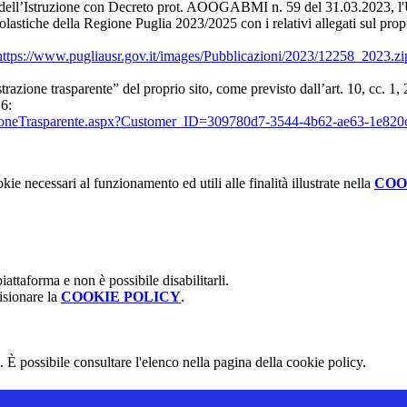
 dell’Istruzione con Decreto prot. AOOGABMI n. 59 del 31.03.2023, l'
colastiche della Regione Puglia 2023/2025 con i relativi allegati
sul prop
https://www.pugliausr.gov.it/images/Pubblicazioni/2023/12258_2023.zi
trazione trasparente” del proprio sito,
come previsto dall’art. 10, cc. 1,
16:
trazioneTrasparente.aspx?Customer_ID=309780d7-3544-4b62-ae63-1e8
kie necessari al funzionamento ed utili alle finalità illustrate nella
COO
attaforma e non è possibile disabilitarli.
isionare la
COOKIE POLICY
.
 È possibile consultare l'elenco nella pagina della cookie policy.