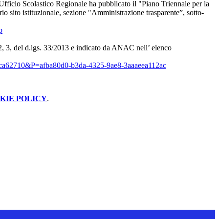
Ufficio
Scolastico Regionale ha pubblicato il "Piano Triennale per la
rio sito istituzionale, sezione "Amministrazione trasparente”, sotto-
p
 2, 3, del d.lgs. 33/2013 e indicato da ANAC nell’ elenco
20ca62710&P=afba80d0-b3da-4325-9ae8-3aaaeea112ac
KIE POLICY
.