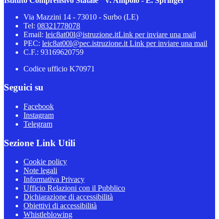
Istituto Comprensivo Statale "V. Ampolo - E. Springer"
Via Mazzini 14 - 73010 - Surbo (LE)
Tel:
08321778078
Email:
leic8at00l@istruzione.it
Link per inviare una mail
PEC:
leic8at00l@pec.istruzione.it
Link per inviare una mail
C.F.: 93169620759
Codice ufficio K70971
Seguici su
Facebook
Instagram
Telegram
Sezione Link Utili
Cookie policy
Note legali
Informativa Privacy
Ufficio Relazioni con il Pubblico
Dichiarazione di accessibilità
Obiettivi di accessibilità
Whistleblowing