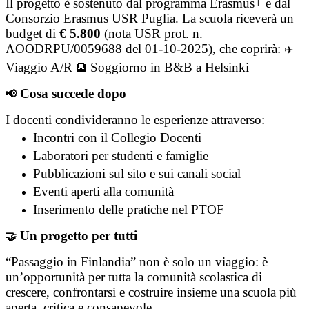
Il progetto è sostenuto dal programma Erasmus+ e dal
Consorzio Erasmus USR Puglia. La scuola riceverà un
budget di
€ 5.800
(nota USR prot. n.
AOODRPU/0059688 del 01-10-2025), che coprirà:
✈️
Viaggio A/R
Soggiorno in B&B a Helsinki
🏨
Cosa succede dopo
📢
I docenti condivideranno le esperienze attraverso:
Incontri con il Collegio Docenti
Laboratori per studenti e famiglie
Pubblicazioni sul sito e sui canali social
Eventi aperti alla comunità
Inserimento delle pratiche nel PTOF
Un progetto per tutti
🤝
“Passaggio in Finlandia” non è solo un viaggio: è
un’opportunità per tutta la comunità scolastica di
crescere, confrontarsi e costruire insieme una scuola più
aperta, critica e consapevole.