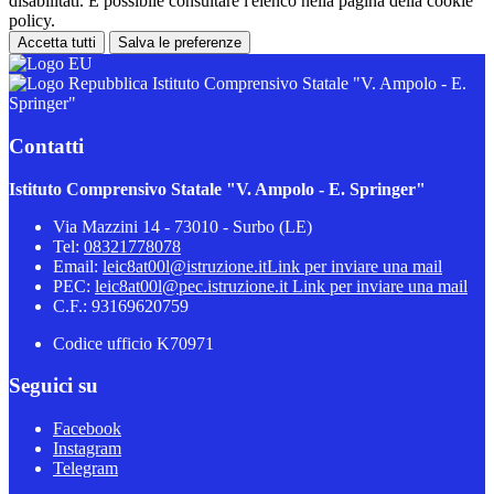
disabilitati. È possibile consultare l'elenco nella pagina della cookie
policy.
Accetta tutti
Salva le preferenze
Istituto Comprensivo Statale "V. Ampolo - E.
Springer"
Contatti
Istituto Comprensivo Statale "V. Ampolo - E. Springer"
Via Mazzini 14 - 73010 - Surbo (LE)
Tel:
08321778078
Email:
leic8at00l@istruzione.it
Link per inviare una mail
PEC:
leic8at00l@pec.istruzione.it
Link per inviare una mail
C.F.: 93169620759
Codice ufficio K70971
Seguici su
Facebook
Instagram
Telegram