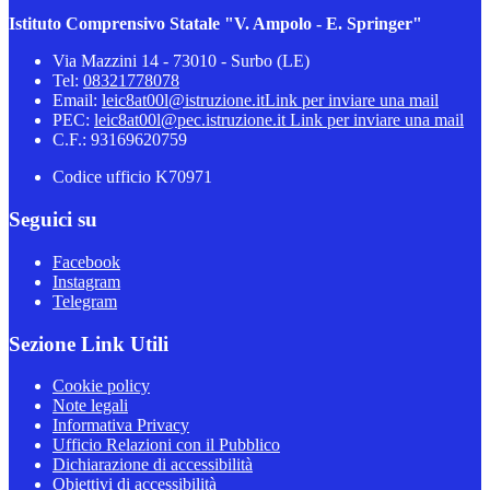
Istituto Comprensivo Statale "V. Ampolo - E. Springer"
Via Mazzini 14 - 73010 - Surbo (LE)
Tel:
08321778078
Email:
leic8at00l@istruzione.it
Link per inviare una mail
PEC:
leic8at00l@pec.istruzione.it
Link per inviare una mail
C.F.: 93169620759
Codice ufficio K70971
Seguici su
Facebook
Instagram
Telegram
Sezione Link Utili
Cookie policy
Note legali
Informativa Privacy
Ufficio Relazioni con il Pubblico
Dichiarazione di accessibilità
Obiettivi di accessibilità