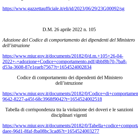
https://www.gazzettaufficiale.it/eli/id/2023/06/29/23G00092/sg
D.M. 26 aprile 2022 n. 105
Adozione del Codice di comportamento dei dipendenti del Ministero
dell’istruzione
https://www.miur.gov.it/documents/20182/0/d.m.+105+26-04-
2022+-+adozione+Codice+comportamento.pdf/4bbf8b70-7ba8-
d53a-3608-87e1eaeb7567?t=1654524002834
Codice di comportamento dei dipendenti del Ministero
dell’istruzione
https://www.miur.gov.it/documents/20182/0/Codice+di+comportamen
9642-8227-a45f-68c3968f9042?t=1654524002518
Tabella di corrispondenza tra la violazione dei doveri e le sanzioni
disciplinari vigenti
https://www.miur.gov.it/documents/20182/0/Tabella+codice+comport
daee-96d1-8faf-fba08bc3cad6?t=1654524003277