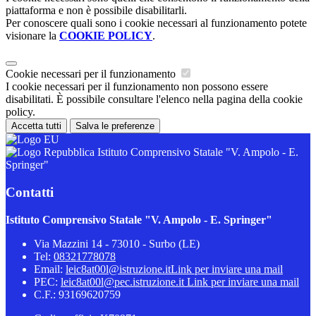
piattaforma e non è possibile disabilitarli.
Per conoscere quali sono i cookie necessari al funzionamento potete
visionare la
COOKIE POLICY
.
Cookie necessari per il funzionamento
I cookie necessari per il funzionamento non possono essere
disabilitati. È possibile consultare l'elenco nella pagina della cookie
policy.
Accetta tutti
Salva le preferenze
Istituto Comprensivo Statale "V. Ampolo - E.
Springer"
Contatti
Istituto Comprensivo Statale "V. Ampolo - E. Springer"
Via Mazzini 14 - 73010 - Surbo (LE)
Tel:
08321778078
Email:
leic8at00l@istruzione.it
Link per inviare una mail
PEC:
leic8at00l@pec.istruzione.it
Link per inviare una mail
C.F.: 93169620759