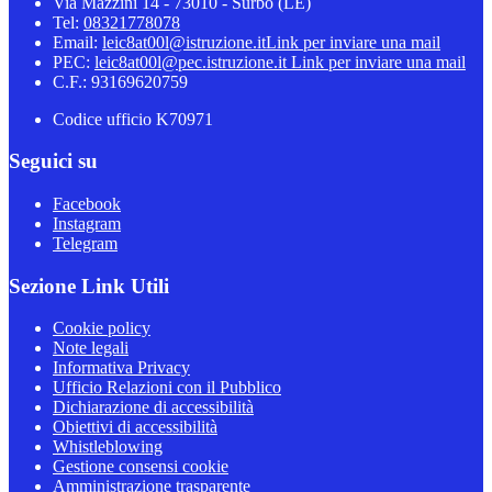
Via Mazzini 14 - 73010 - Surbo (LE)
Tel:
08321778078
Email:
leic8at00l@istruzione.it
Link per inviare una mail
PEC:
leic8at00l@pec.istruzione.it
Link per inviare una mail
C.F.: 93169620759
Codice ufficio K70971
Seguici su
Facebook
Instagram
Telegram
Sezione Link Utili
Cookie policy
Note legali
Informativa Privacy
Ufficio Relazioni con il Pubblico
Dichiarazione di accessibilità
Obiettivi di accessibilità
Whistleblowing
Gestione consensi cookie
Amministrazione trasparente