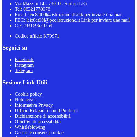
Via Mazzini 14 - 73010 - Surbo (LE)
Tel:
08321778078
Email:
leic8at00l@istruzione.it
Link per inviare una mail
PEC:
leic8at00l@pec.istruzione.it
Link per inviare una mail
C.F.: 93169620759
Codice ufficio K70971
Seguici su
Facebook
Instagram
Telegram
Sezione Link Utili
Cookie policy
Note legali
Informativa Privacy
Ufficio Relazioni con il Pubblico
Dichiarazione di accessibilità
Obiettivi di accessibilità
Whistleblowing
Gestione consensi cookie