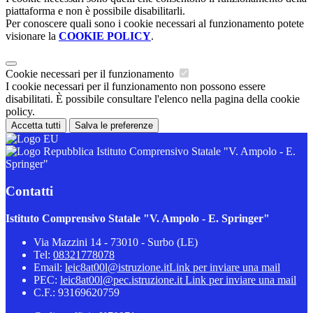
piattaforma e non è possibile disabilitarli.
Per conoscere quali sono i cookie necessari al funzionamento potete
visionare la
COOKIE POLICY
.
Cookie necessari per il funzionamento
I cookie necessari per il funzionamento non possono essere
disabilitati. È possibile consultare l'elenco nella pagina della cookie
policy.
Accetta tutti
Salva le preferenze
Istituto Comprensivo Statale "V. Ampolo - E.
Springer"
Contatti
Istituto Comprensivo Statale "V. Ampolo - E. Springer"
Via Mazzini 14 - 73010 - Surbo (LE)
Tel:
08321778078
Email:
leic8at00l@istruzione.it
Link per inviare una mail
PEC:
leic8at00l@pec.istruzione.it
Link per inviare una mail
C.F.: 93169620759