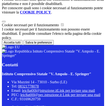
piattaforma e non è possibile disabilitarli.
Per conoscere quali sono i cookie necessari al funzionamento potete
visionare la
COOKIE POLICY
.
Cookie necessari per il funzionamento
I cookie necessari per il funzionamento non possono essere
disabilitati. È possibile consultare l'elenco nella pagina della cookie
policy.
Accetta tutti
Salva le preferenze
Istituto Comprensivo Statale "V. Ampolo - E.
Springer"
Contatti
Istituto Comprensivo Statale "V. Ampolo - E. Springer"
Via Mazzini 14 - 73010 - Surbo (LE)
Tel:
08321778078
Email:
leic8at00l@istruzione.it
Link per inviare una mail
PEC:
leic8at00l@pec.istruzione.it
Link per inviare una mail
C.F.: 93169620759