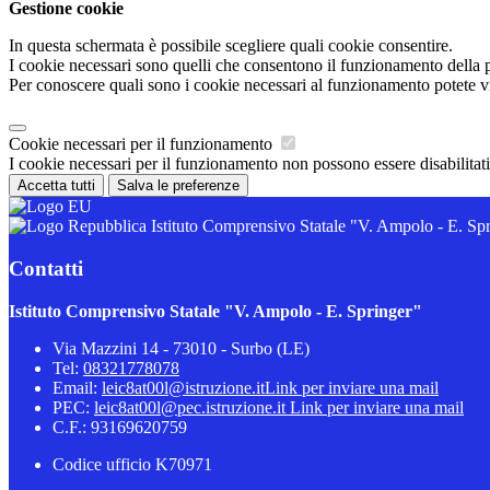
Gestione cookie
In questa schermata è possibile scegliere quali cookie consentire.
I cookie necessari sono quelli che consentono il funzionamento della pi
Per conoscere quali sono i cookie necessari al funzionamento potete v
Cookie necessari per il funzionamento
I cookie necessari per il funzionamento non possono essere disabilitati.
Accetta tutti
Salva le preferenze
Istituto Comprensivo Statale "V. Ampolo - E. Sp
Contatti
Istituto Comprensivo Statale "V. Ampolo - E. Springer"
Via Mazzini 14 - 73010 - Surbo (LE)
Tel:
08321778078
Email:
leic8at00l@istruzione.it
Link per inviare una mail
PEC:
leic8at00l@pec.istruzione.it
Link per inviare una mail
C.F.: 93169620759
Codice ufficio K70971