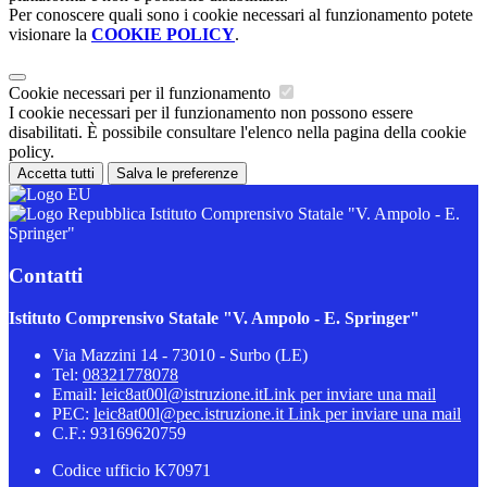
Per conoscere quali sono i cookie necessari al funzionamento potete
visionare la
COOKIE POLICY
.
Cookie necessari per il funzionamento
I cookie necessari per il funzionamento non possono essere
disabilitati. È possibile consultare l'elenco nella pagina della cookie
policy.
Accetta tutti
Salva le preferenze
Istituto Comprensivo Statale "V. Ampolo - E.
Springer"
Contatti
Istituto Comprensivo Statale "V. Ampolo - E. Springer"
Via Mazzini 14 - 73010 - Surbo (LE)
Tel:
08321778078
Email:
leic8at00l@istruzione.it
Link per inviare una mail
PEC:
leic8at00l@pec.istruzione.it
Link per inviare una mail
C.F.: 93169620759
Codice ufficio K70971