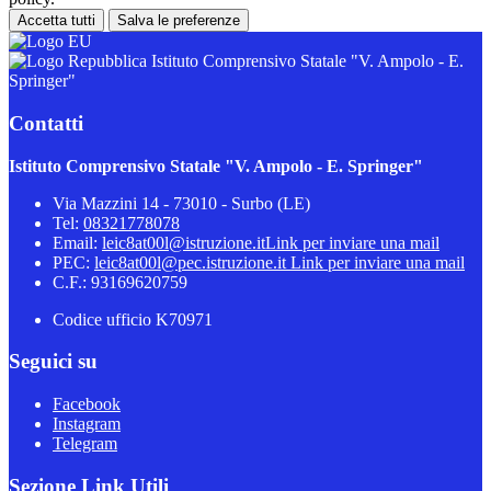
Accetta tutti
Salva le preferenze
Istituto Comprensivo Statale "V. Ampolo - E.
Springer"
Contatti
Istituto Comprensivo Statale "V. Ampolo - E. Springer"
Via Mazzini 14 - 73010 - Surbo (LE)
Tel:
08321778078
Email:
leic8at00l@istruzione.it
Link per inviare una mail
PEC:
leic8at00l@pec.istruzione.it
Link per inviare una mail
C.F.: 93169620759
Codice ufficio K70971
Seguici su
Facebook
Instagram
Telegram
Sezione Link Utili