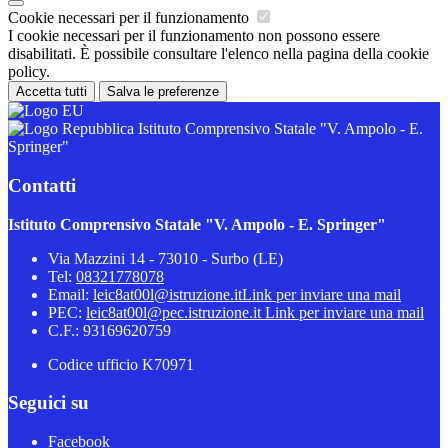
Cookie necessari per il funzionamento
I cookie necessari per il funzionamento non possono essere
disabilitati. È possibile consultare l'elenco nella pagina della cookie
policy.
Accetta tutti
Salva le preferenze
Istituto Comprensivo Statale "V. Ampolo - E.
Springer"
Contatti
Istituto Comprensivo Statale "V. Ampolo - E. Springer"
Via Mazzini 14 - 73010 - Surbo (LE)
Tel:
08321778078
Email:
leic8at00l@istruzione.it
Link per inviare una mail
PEC:
leic8at00l@pec.istruzione.it
Link per inviare una mail
C.F.: 93169620759
Codice ufficio K70971
Seguici su
Facebook