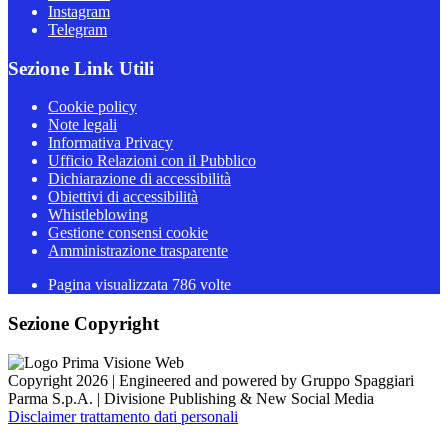
Instagram
Telegram
Sezione Link Utili
Cookie policy
Note legali
Informativa Privacy
Ufficio Relazioni con il Pubblico
Dichiarazione di accessibilità
Obiettivi di accessibilità
Whistleblowing
Gestione consensi cookie
Amministrazione trasparente
Pagina visualizzata
786
volte
Sezione Copyright
Copyright 2026 | Engineered and powered by Gruppo Spaggiari
Parma S.p.A. | Divisione Publishing & New Social Media
Disclaimer trattamento dati personali