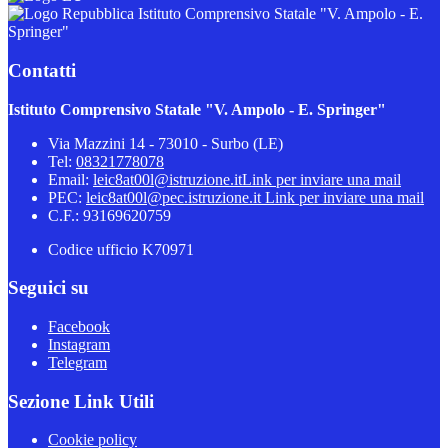
Istituto Comprensivo Statale "V. Ampolo - E.
Springer"
Contatti
Istituto Comprensivo Statale "V. Ampolo - E. Springer"
Via Mazzini 14 - 73010 - Surbo (LE)
Tel:
08321778078
Email:
leic8at00l@istruzione.it
Link per inviare una mail
PEC:
leic8at00l@pec.istruzione.it
Link per inviare una mail
C.F.: 93169620759
Codice ufficio K70971
Seguici su
Facebook
Instagram
Telegram
Sezione Link Utili
Cookie policy