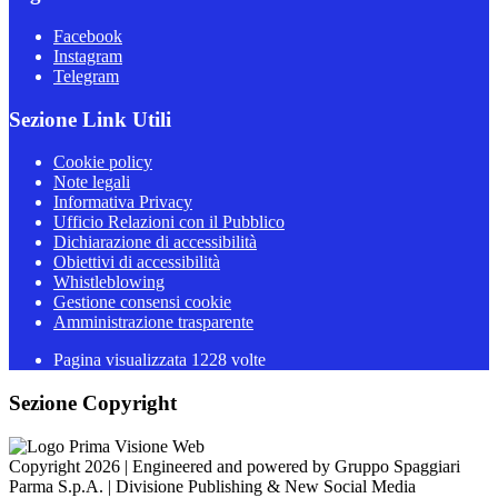
Facebook
Instagram
Telegram
Sezione Link Utili
Cookie policy
Note legali
Informativa Privacy
Ufficio Relazioni con il Pubblico
Dichiarazione di accessibilità
Obiettivi di accessibilità
Whistleblowing
Gestione consensi cookie
Amministrazione trasparente
Pagina visualizzata
1228
volte
Sezione Copyright
Copyright 2026 | Engineered and powered by Gruppo Spaggiari
Parma S.p.A. | Divisione Publishing & New Social Media