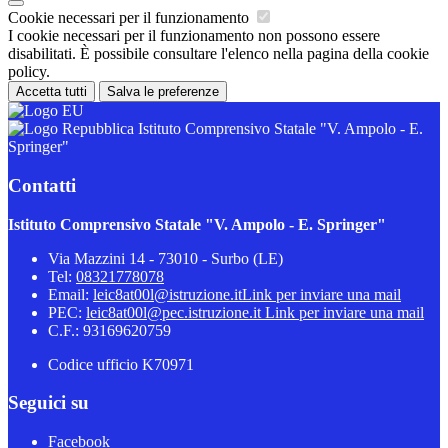
Cookie necessari per il funzionamento
I cookie necessari per il funzionamento non possono essere
disabilitati. È possibile consultare l'elenco nella pagina della cookie
policy.
Accetta tutti
Salva le preferenze
Istituto Comprensivo Statale "V. Ampolo - E.
Springer"
Contatti
Istituto Comprensivo Statale "V. Ampolo - E. Springer"
Via Mazzini 14 - 73010 - Surbo (LE)
Tel:
08321778078
Email:
leic8at00l@istruzione.it
Link per inviare una mail
PEC:
leic8at00l@pec.istruzione.it
Link per inviare una mail
C.F.: 93169620759
Codice ufficio K70971
Seguici su
Facebook