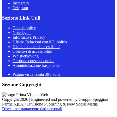
Instagram
Telegram
Sezione Link Utili
Cookie policy
Note legali
Informativa Privacy
Ufficio Relazioni con il Pubblico
Dichiarazione di accessibilità
Obiettivi di accessibilità
Whistleblowing
Gestione consensi cookie
Amministrazione trasparente
Pagina visualizzata
391
volte
Sezione Copyright
Copyright 2026 | Engineered and powered by Gruppo Spaggiari
Parma S.p.A. | Divisione Publishing & New Social Media
Disclaimer trattamento dati personali