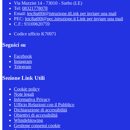
Via Mazzini 14 - 73010 - Surbo (LE)
Tel:
08321778078
Email:
leic8at00l@istruzione.it
Link per inviare una mail
PEC:
leic8at00l@pec.istruzione.it
Link per inviare una mail
C.F.: 93169620759
Codice ufficio K70971
Seguici su
Facebook
Instagram
Telegram
Sezione Link Utili
Cookie policy
Note legali
Informativa Privacy
Ufficio Relazioni con il Pubblico
Dichiarazione di accessibilità
Obiettivi di accessibilità
Whistleblowing
Gestione consensi cookie