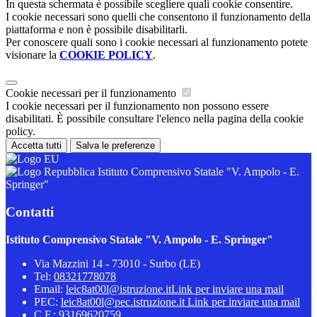
In questa schermata è possibile scegliere quali cookie consentire.
I cookie necessari sono quelli che consentono il funzionamento della
piattaforma e non è possibile disabilitarli.
Per conoscere quali sono i cookie necessari al funzionamento potete
visionare la
COOKIE POLICY
.
Cookie necessari per il funzionamento
I cookie necessari per il funzionamento non possono essere
disabilitati. È possibile consultare l'elenco nella pagina della cookie
policy.
Accetta tutti
Salva le preferenze
Istituto Comprensivo Statale "V. Ampolo - E.
Springer"
Contatti
Istituto Comprensivo Statale "V. Ampolo - E. Springer"
Via Mazzini 14 - 73010 - Surbo (LE)
Tel:
08321778078
Email:
leic8at00l@istruzione.it
Link per inviare una mail
PEC:
leic8at00l@pec.istruzione.it
Link per inviare una mail
C.F.: 93169620759