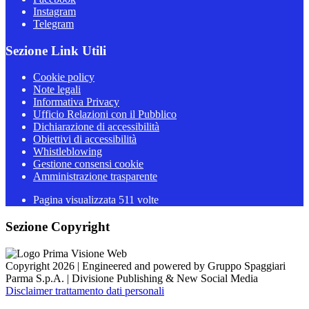
Instagram
Telegram
Sezione Link Utili
Cookie policy
Note legali
Informativa Privacy
Ufficio Relazioni con il Pubblico
Dichiarazione di accessibilità
Obiettivi di accessibilità
Whistleblowing
Gestione consensi cookie
Amministrazione trasparente
Pagina visualizzata
511
volte
Sezione Copyright
Copyright 2026 | Engineered and powered by Gruppo Spaggiari
Parma S.p.A. | Divisione Publishing & New Social Media
Disclaimer trattamento dati personali