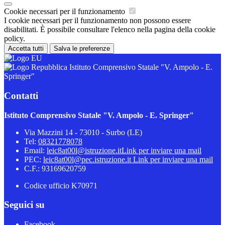
Cookie necessari per il funzionamento
I cookie necessari per il funzionamento non possono essere
disabilitati. È possibile consultare l'elenco nella pagina della cookie
policy.
Accetta tutti
Salva le preferenze
Istituto Comprensivo Statale "V. Ampolo - E.
Springer"
Contatti
Istituto Comprensivo Statale "V. Ampolo - E. Springer"
Via Mazzini 14 - 73010 - Surbo (LE)
Tel:
08321778078
Email:
leic8at00l@istruzione.it
Link per inviare una mail
PEC:
leic8at00l@pec.istruzione.it
Link per inviare una mail
C.F.: 93169620759
Codice ufficio K70971
Seguici su
Facebook