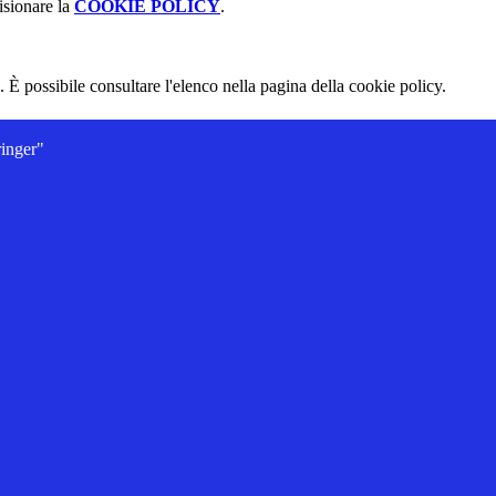
isionare la
COOKIE POLICY
.
 È possibile consultare l'elenco nella pagina della cookie policy.
ringer"