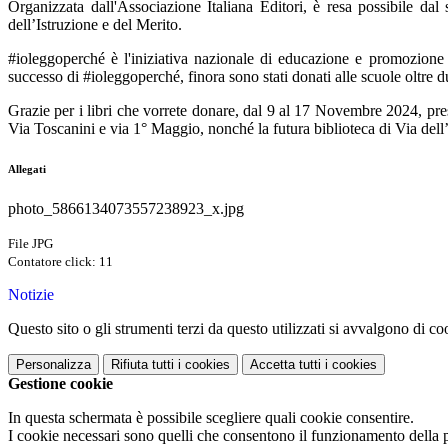
Organizzata dall'Associazione Italiana Editori, è resa possibile dal
dell’Istruzione e del Merito.
#ioleggoperché è l'iniziativa nazionale di educazione e promozione de
successo di #ioleggoperché, finora sono stati donati alle scuole oltre due
Grazie per i libri che vorrete donare, dal 9 al 17 Novembre 2024, pres
Via Toscanini e via 1
°
Maggio, nonché la futura biblioteca di Via del
Allegati
photo_5866134073557238923_x.jpg
File JPG
Contatore click: 11
Notizie
Questo sito o gli strumenti terzi da questo utilizzati si avvalgono di coo
Personalizza
Rifiuta tutti
i cookies
Accetta tutti
i cookies
Gestione cookie
In questa schermata è possibile scegliere quali cookie consentire.
I cookie necessari sono quelli che consentono il funzionamento della pi