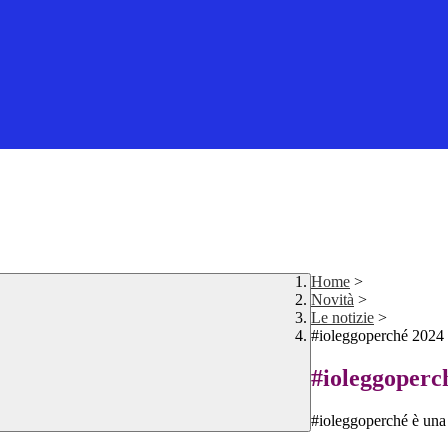
Home
>
Novità
>
Le notizie
>
#ioleggoperché 2024
#ioleggoperc
#ioleggoperché è una g