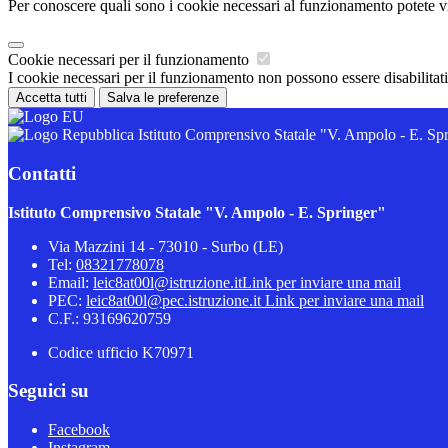
Per conoscere quali sono i cookie necessari al funzionamento potete v
Cookie necessari per il funzionamento
I cookie necessari per il funzionamento non possono essere disabilitati.
Accetta tutti
Salva le preferenze
Istituto Comprensivo Statale "V. Ampolo - E. Sp
Contatti
Istituto Comprensivo Statale "V. Ampolo - E. Springer"
Via Mazzini 14 - 73010 - Surbo (LE)
Tel:
08321778078
Email:
leic8at00l@istruzione.it
Link per inviare una mail
PEC:
leic8at00l@pec.istruzione.it
Link per inviare una mail
C.F.: 93169620759
Codice ufficio K70971
Seguici su
Facebook
Instagram