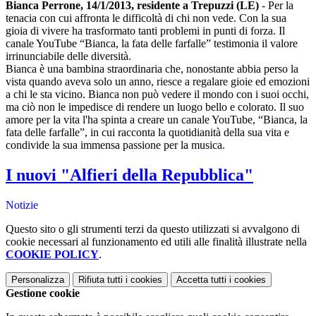
Bianca Perrone, 14/1/2013, residente a Trepuzzi (LE)
- Per la
tenacia con cui affronta le difficoltà di chi non vede. Con la sua
gioia di vivere ha trasformato tanti problemi in punti di forza. Il
canale YouTube “Bianca, la fata delle farfalle” testimonia il valore
irrinunciabile delle diversità.
Bianca è una bambina straordinaria che, nonostante abbia perso la
vista quando aveva solo un anno, riesce a regalare gioie ed emozioni
a chi le sta vicino. Bianca non può vedere il mondo con i suoi occhi,
ma ciò non le impedisce di rendere un luogo bello e colorato. Il suo
amore per la vita l'ha spinta a creare un canale YouTube, “Bianca, la
fata delle farfalle”, in cui racconta la quotidianità della sua vita e
condivide la sua immensa passione per la musica.
I nuovi "Alfieri della Repubblica"
Notizie
Questo sito o gli strumenti terzi da questo utilizzati si avvalgono di
cookie necessari al funzionamento ed utili alle finalità illustrate nella
COOKIE POLICY
.
Personalizza
Rifiuta tutti
i cookies
Accetta tutti
i cookies
Gestione cookie