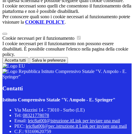
In questa schermata è possibile scegliere quali cookie consentire.
I cookie necessari sono quelli che consentono il funzionamento della
piattaforma e non è possibile disabilitarli.
Per conoscere quali sono i cookie necessari al funzionamento potete
visionare la
COOKIE POLICY
.
Cookie necessari per il funzionamento
I cookie necessari per il funzionamento non possono essere
disabilitati. È possibile consultare l'elenco nella pagina della cookie
policy.
Accetta tutti
Salva le preferenze
Istituto Comprensivo Statale "V. Ampolo - E.
Springer"
Contatti
Istituto Comprensivo Statale "V. Ampolo - E. Springer"
Via Mazzini 14 - 73010 - Surbo (LE)
Tel:
08321778078
Email:
leic8at00l@istruzione.it
Link per inviare una mail
PEC:
leic8at00l@pec.istruzione.it
Link per inviare una mail
C.F.: 93169620759