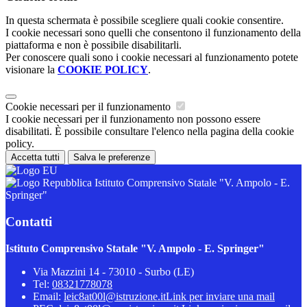
In questa schermata è possibile scegliere quali cookie consentire.
I cookie necessari sono quelli che consentono il funzionamento della
piattaforma e non è possibile disabilitarli.
Per conoscere quali sono i cookie necessari al funzionamento potete
visionare la
COOKIE POLICY
.
Cookie necessari per il funzionamento
I cookie necessari per il funzionamento non possono essere
disabilitati. È possibile consultare l'elenco nella pagina della cookie
policy.
Accetta tutti
Salva le preferenze
Istituto Comprensivo Statale "V. Ampolo - E.
Springer"
Contatti
Istituto Comprensivo Statale "V. Ampolo - E. Springer"
Via Mazzini 14 - 73010 - Surbo (LE)
Tel:
08321778078
Email:
leic8at00l@istruzione.it
Link per inviare una mail