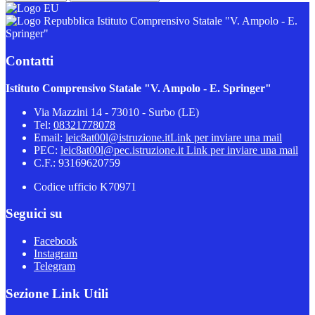
Istituto Comprensivo Statale "V. Ampolo - E.
Springer"
Contatti
Istituto Comprensivo Statale "V. Ampolo - E. Springer"
Via Mazzini 14 - 73010 - Surbo (LE)
Tel:
08321778078
Email:
leic8at00l@istruzione.it
Link per inviare una mail
PEC:
leic8at00l@pec.istruzione.it
Link per inviare una mail
C.F.: 93169620759
Codice ufficio K70971
Seguici su
Facebook
Instagram
Telegram
Sezione Link Utili