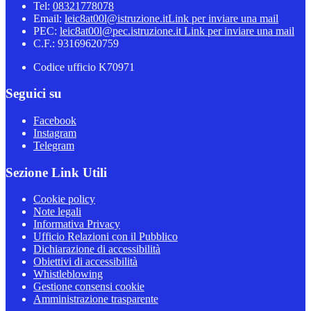
Tel:
08321778078
Email:
leic8at00l@istruzione.it
Link per inviare una mail
PEC:
leic8at00l@pec.istruzione.it
Link per inviare una mail
C.F.: 93169620759
Codice ufficio K70971
Seguici su
Facebook
Instagram
Telegram
Sezione Link Utili
Cookie policy
Note legali
Informativa Privacy
Ufficio Relazioni con il Pubblico
Dichiarazione di accessibilità
Obiettivi di accessibilità
Whistleblowing
Gestione consensi cookie
Amministrazione trasparente