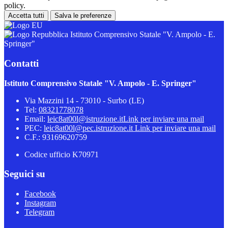
policy.
Accetta tutti
Salva le preferenze
Istituto Comprensivo Statale "V. Ampolo - E.
Springer"
Contatti
Istituto Comprensivo Statale "V. Ampolo - E. Springer"
Via Mazzini 14 - 73010 - Surbo (LE)
Tel:
08321778078
Email:
leic8at00l@istruzione.it
Link per inviare una mail
PEC:
leic8at00l@pec.istruzione.it
Link per inviare una mail
C.F.: 93169620759
Codice ufficio K70971
Seguici su
Facebook
Instagram
Telegram