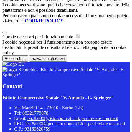
I cookie necessari sono quelli che consentono il funzionamento della
piattaforma e non è possibile disabilitarli.
Per conoscere quali sono i cookie necessari al funzionamento potete
visionare la
COOKIE POLICY
.
Cookie necessari per il funzionamento
I cookie necessari per il funzionamento non possono essere
disabilitati. È possibile consultare l'elenco nella pagina della cookie
policy.
Accetta tutti
Salva le preferenze
Istituto Comprensivo Statale "V. Ampolo - E.
Springer"
Contatti
Istituto Comprensivo Statale "V. Ampolo - E. Springer"
Via Mazzini 14 - 73010 - Surbo (LE)
Tel:
08321778078
Email:
leic8at00l@istruzione.it
Link per inviare una mail
PEC:
leic8at00l@pec.istruzione.it
Link per inviare una mail
C.F.: 93169620759