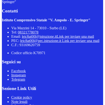
Springer"
Contatti
Istituto Comprensivo Statale "V. Ampolo - E. Springer"
Via Mazzini 14 - 73010 - Surbo (LE)
Tel:
08321778078
Email:
leic8at00l@istruzione.it
Link per inviare una mail
PEC:
leic8at00l@pec.istruzione.it
Link per inviare una mail
C.F.: 93169620759
Codice ufficio K70971
Seguici su
Facebook
Instagram
Telegram
Sezione Link Utili
Cookie policy
Note legali