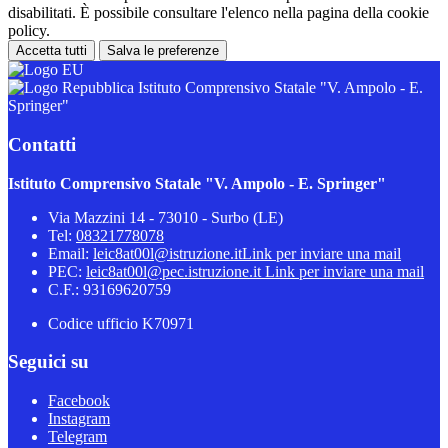
disabilitati. È possibile consultare l'elenco nella pagina della cookie
policy.
Accetta tutti
Salva le preferenze
Istituto Comprensivo Statale "V. Ampolo - E.
Springer"
Contatti
Istituto Comprensivo Statale "V. Ampolo - E. Springer"
Via Mazzini 14 - 73010 - Surbo (LE)
Tel:
08321778078
Email:
leic8at00l@istruzione.it
Link per inviare una mail
PEC:
leic8at00l@pec.istruzione.it
Link per inviare una mail
C.F.: 93169620759
Codice ufficio K70971
Seguici su
Facebook
Instagram
Telegram