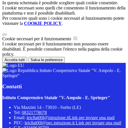
In questa schermata è possibile scegliere quali cookie consentire.
I cookie necessari sono quelli che consentono il funzionamento della
piattaforma e non è possibile disabilitarli.
Per conoscere quali sono i cookie necessari al funzionamento potete
visionare la
COOKIE POLICY
.
Cookie necessari per il funzionamento
I cookie necessari per il funzionamento non possono essere
disabilitati. È possibile consultare l'elenco nella pagina della cookie
policy.
Accetta tutti
Salva le preferenze
Istituto Comprensivo Statale "V. Ampolo - E.
Springer"
Contatti
Istituto Comprensivo Statale "V. Ampolo - E. Springer"
Via Mazzini 14 - 73010 - Surbo (LE)
Tel:
08321778078
Email:
leic8at00l@istruzione.it
Link per inviare una mail
PEC:
leic8at00l@pec.istruzione.it
Link per inviare una mail
C.F.: 93169620759