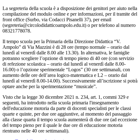
La segreteria della scuola è a disposizione dei genitori per aiuto nella
compilazione del modulo online e per informazioni, per il tramite del
front office (Surbo, via Codacci Pisanelli 37), per email
(segreteria@circolodidatticoampolo.edu.it) o per telefono al numero
08321778078.
Il tempo scuola per la Primaria della Direzione Didattica “V.
Ampolo” di Via Mazzini è di 28 ore (tempo normale – orario dal
lunedì al venerdì dalle 8.00 alle 13.30). In alternativa, le famiglie
potranno scegliere l’opzione di tempo pieno di 40 ore (con servizio
di refezione scolastica – orario dal lunedì al venerdì dalle 8.00-
16.00) o l’opzione sperimentale “Logos” (30 ore settimanali, con
aumento delle ore dell’area logico-matematica e L2 – orario dal
lunedì al venerdì 8.00-14.00). Successivamente all’iscrizione si potrà
optare anche per la sperimentazione “musicale”.
Visto che la legge 30 dicembre 2021 n. 234, art. 1, commi 329 e
seguenti, ha introdotto nella scuola primaria l'insegnamento
dell'educazione motoria da parte di docenti specialisti per le classi
quarte e quinte, per due ore aggiuntive, al momento del passaggio
alla classe quarta il tempo scuola aumenterà di due ore (ad eccezione
del tempo pieno per il quale le due ore di educazione motoria
rientrano nelle 40 ore settimanali).