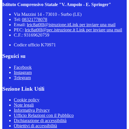
Istituto Comprensivo Statale "V. Ampolo - E. Springer"
Via Mazzini 14 - 73010 - Surbo (LE)
Tel:
08321778078
Email:
leic8at00l@istruzione.it
Link per inviare una mail
PEC:
leic8at00l@pec.istruzione.it
Link per inviare una mail
C.F.: 93169620759
Codice ufficio K70971
Seguici su
Facebook
Instagram
Telegram
Sezione Link Utili
Cookie policy
Note legali
Informativa Privacy
Ufficio Relazioni con il Pubblico
Dichiarazione di accessibilità
Obiettivi di accessibilità